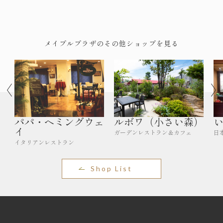
メイプルプラザのその他ショップを見る
パパ・ヘミングウェ
ルボワ（小さい森）
イ
ガーデンレストラン＆カフェ
日
イタリアンレストラン
Shop List