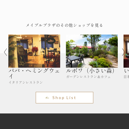
メイプルプラザのその他ショップを見る
パパ・ヘミングウェ
ルボワ（小さい森）
イ
ガーデンレストラン＆カフェ
日
イタリアンレストラン
Shop List