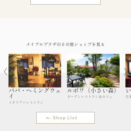
メイプルプラザのその他ショップを見る
パパ・ヘミングウェ
ルボワ（小さい森）
イ
ガーデンレストラン＆カフェ
日
イタリアンレストラン
Shop List