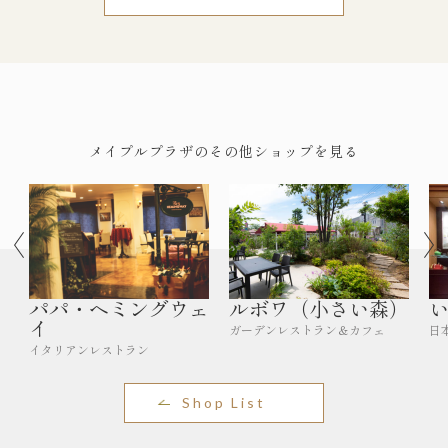
メイプルプラザのその他ショップを見る
パパ・ヘミングウェ
ルボワ（小さい森）
イ
ガーデンレストラン＆カフェ
日
イタリアンレストラン
Shop List