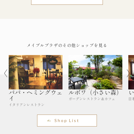
メイプルプラザのその他ショップを見る
パパ・ヘミングウェ
ルボワ（小さい森）
イ
ガーデンレストラン＆カフェ
日
イタリアンレストラン
Shop List