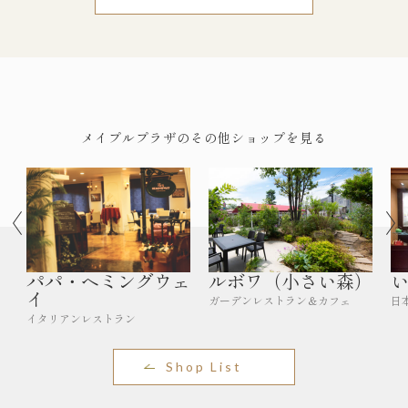
メイプルプラザのその他ショップを見る
パパ・ヘミングウェ
ルボワ（小さい森）
イ
ガーデンレストラン＆カフェ
日
イタリアンレストラン
Shop List