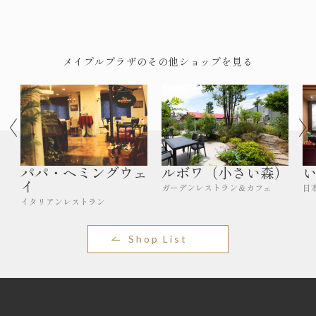
メイプルプラザのその他ショップを見る
パパ・ヘミングウェ
ルボワ（小さい森）
イ
ガーデンレストラン＆カフェ
日
イタリアンレストラン
Shop List