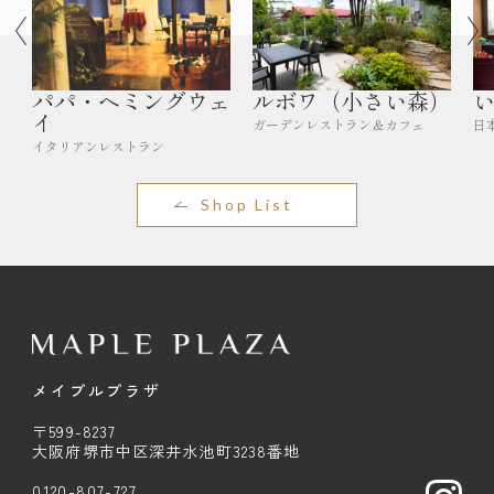
パパ・ヘミングウェ
ルボワ（小さい森）
イ
ガーデンレストラン＆カフェ
日
イタリアンレストラン
Shop List
メイプルプラザ
〒599-8237
大阪府堺市中区深井水池町3238番地
0120-807-727