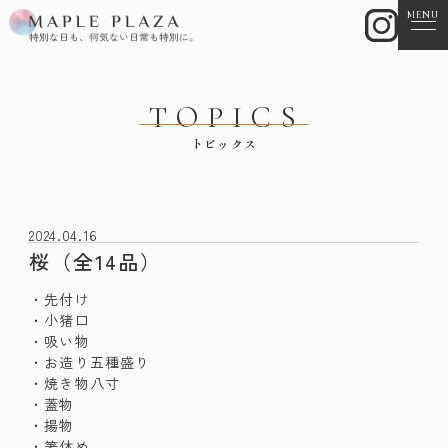
MENU
TOPICS
トピックス
2024.04.16
桜（全14品）
・先付け
・小猪口
・吸い物
・お造り五種盛り
・焼き物八寸
・蓋物
・揚物
・箸休め