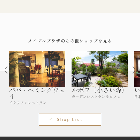
メイプルプラザのその他ショップを見る
パパ・ヘミングウェ
ルボワ（小さい森）
イ
ガーデンレストラン＆カフェ
日
イタリアンレストラン
Shop List