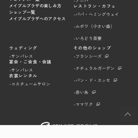
-アニバ
メイプルプラザの楽しみ方
レストラン・カフェ
ショップ一覧
-パパ・ヘミングウェイ
メイプルプラザへのアクセス
-ルボワ（小さい森）
-いろどり茶寮
ウェディング
その他のショップ
-サンパレス
-フランシーズ
宴会・ご会食・会議
-ナチュラルガーデン
-サンパレス
衣裳レンタル
-パン・ド・エッセ
-コスチュームサロン
-赤い糸
-ママワク
©Selvice Group. All Rights Reserved.