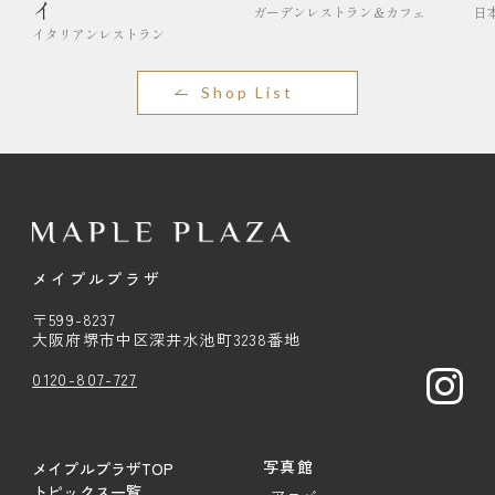
イ
ガーデンレストラン＆カフェ
日
イタリアンレストラン
Shop List
メイプルプラザ
〒599-8237
大阪府堺市中区深井水池町3238番地
0120-807-727
写真館
メイプルプラザTOP
トピックス一覧