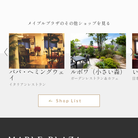
メイプルプラザのその他ショップを見る
パパ・ヘミングウェ
ルボワ（小さい森）
イ
ガーデンレストラン＆カフェ
日
イタリアンレストラン
Shop List